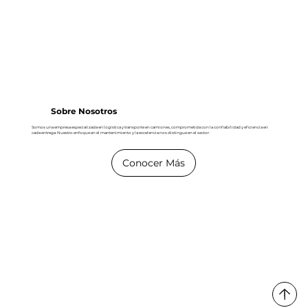
Sobre Nosotros
Somos una empresa especializada en logística y transporte en camiones, comprometida con la confiabilidad y eficiencia en
cada entrega. Nuestro enfoque en el mantenimiento y la excelencia nos distingue en el sector.
Conocer Más