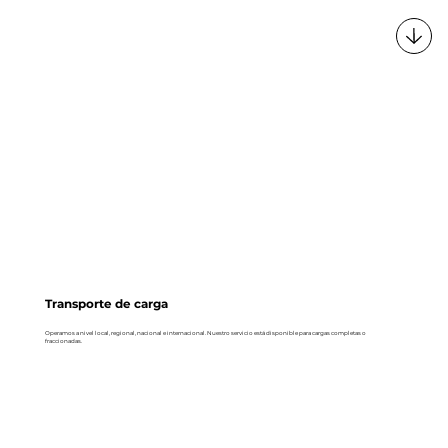
Transporte de carga
Operamos a nivel local, regional, nacional e internacional. Nuestro servicio está disponible para cargas completas o
fraccionadas.