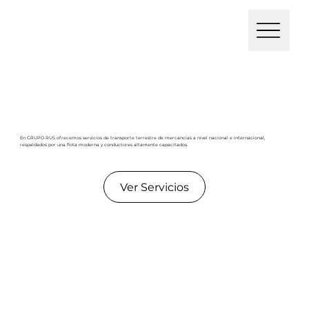
En GRUPO RUS ofrecemos servicios de transporte terrestre de mercancías a nivel nacional e internacional,
respaldados por una flota moderna y conductores altamente capacitados.
Ver Servicios