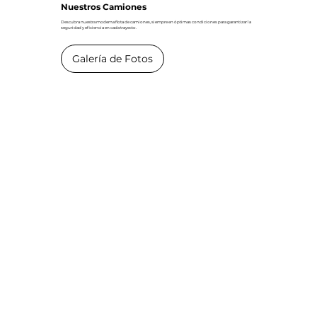
Nuestros Camiones
Descubra nuestra moderna flota de camiones, siempre en óptimas condiciones para garantizar la
seguridad y eficiencia en cada trayecto.
Galería de Fotos