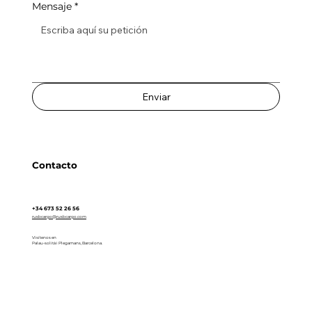
Mensaje
*
Enviar
Contacto
+34 673 52 26 56
rusbcargo@rusbcargo.com
Visítenos
en
Palau-solità i Plegamans, Barcelona.